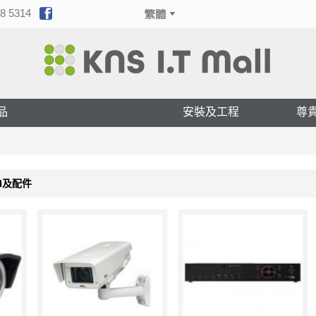
8 5314
品
安裝及工程
尊
CAM及配件