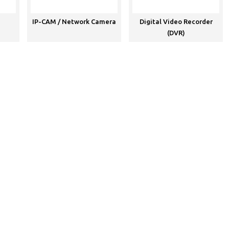
IP-CAM / Network Camera
Digital Video Recorder
(DVR)