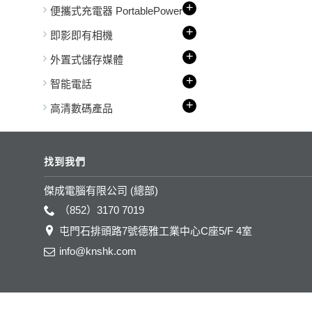
+
便攜式充電器 PortablePower
+
即影即有相機
+
外置式儲存媒體
+
智能電話
+
高清數碼產品
找到我們
傑成電腦有限公司 (總部)
（852）3170 7019
屯門石排頭路7號德雅工業中心C座5/F 4室
info@knshk.com