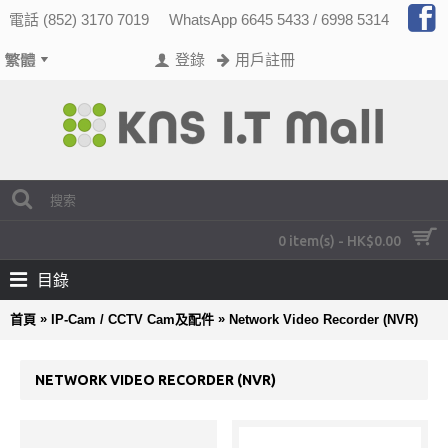
電話 (852) 3170 7019
WhatsApp 6645 5433 / 6998 5314
登錄
用戶註冊
0 item(s) - HK$0.00
目錄
»
»
首頁
IP-Cam / CCTV Cam及配件
Network Video Recorder (NVR)
NETWORK VIDEO RECORDER (NVR)