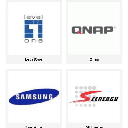
LevelOne
Qnap
Samsung
SEEnergy