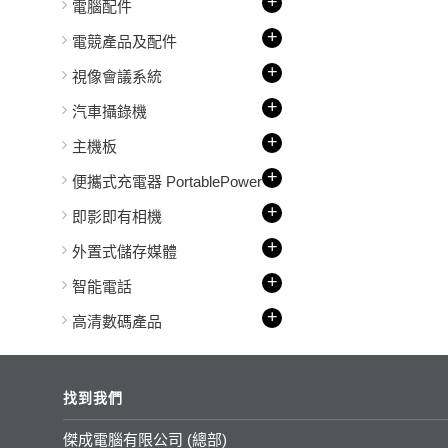
+
電腦配件
+
電競產品及配件
+
視像會議系統
+
汽車攝錄機
+
主機板
+
便攜式充電器 PortablePower
+
即影即有相機
+
外置式儲存媒體
+
智能電話
+
高清數碼產品
找到我們
傑成電腦有限公司 (總部)