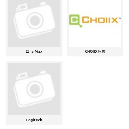
2the Max
CHOIIX巧思
Logitech