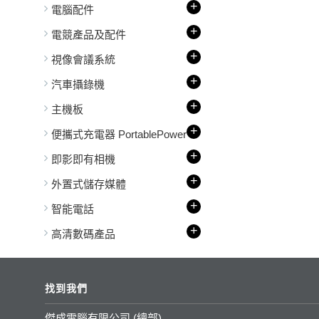
+
電腦配件
+
電競產品及配件
+
視像會議系統
+
汽車攝錄機
+
主機板
+
便攜式充電器 PortablePower
+
即影即有相機
+
外置式儲存媒體
+
智能電話
+
高清數碼產品
找到我們
傑成電腦有限公司 (總部)