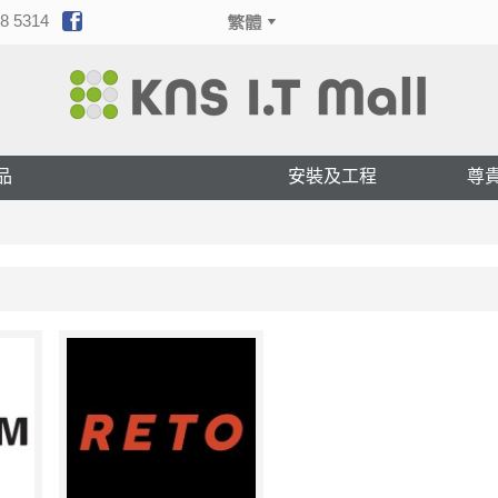
8 5314
品
安裝及工程
尊