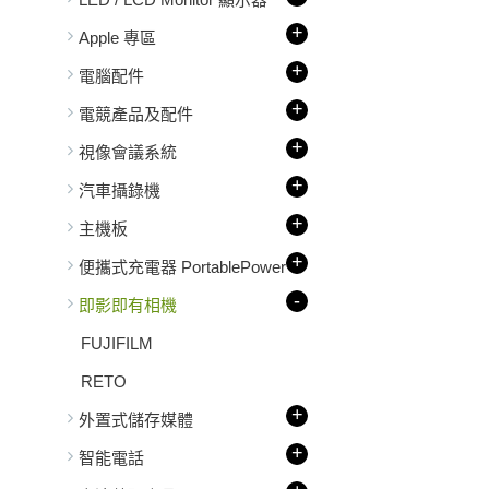
+
Apple 專區
+
電腦配件
+
電競產品及配件
+
視像會議系統
+
汽車攝錄機
+
主機板
+
便攜式充電器 PortablePower
-
即影即有相機
FUJIFILM
RETO
+
外置式儲存媒體
+
智能電話