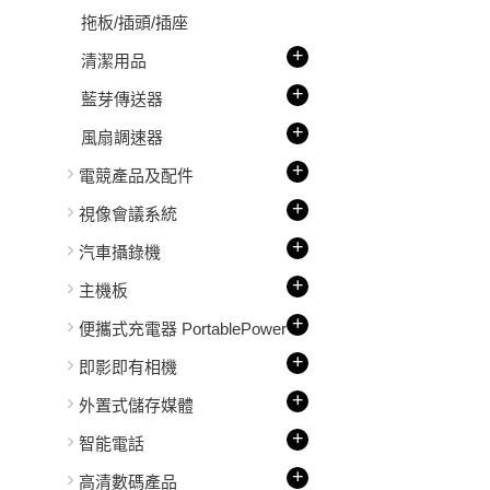
拖板/插頭/插座
+
清潔用品
+
藍芽傳送器
+
風扇調速器
+
電競產品及配件
+
視像會議系統
+
汽車攝錄機
+
主機板
+
便攜式充電器 PortablePower
+
即影即有相機
+
外置式儲存媒體
+
智能電話
+
高清數碼產品