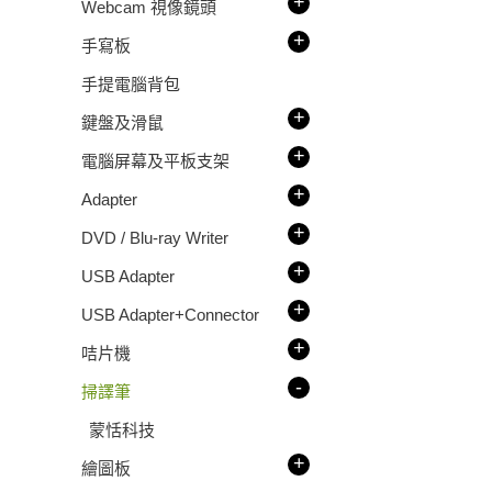
+
Webcam 視像鏡頭
+
手寫板
手提電腦背包
+
鍵盤及滑鼠
+
電腦屏幕及平板支架
+
Adapter
+
DVD / Blu-ray Writer
+
USB Adapter
+
USB Adapter+Connector
+
咭片機
-
掃譯筆
蒙恬科技
+
繪圖板