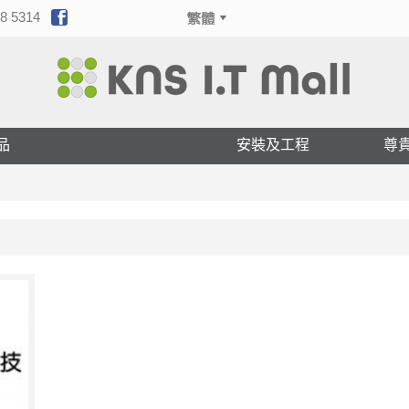
8 5314
品
安裝及工程
尊