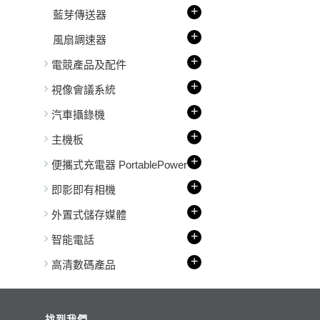
+
藍芽傳送器
+
風扇調速器
+
電競產品及配件
+
視像會議系統
+
汽車攝錄機
+
主機板
+
便攜式充電器 PortablePower
+
即影即有相機
+
外置式儲存媒體
+
智能電話
+
高清數碼產品
找到我們