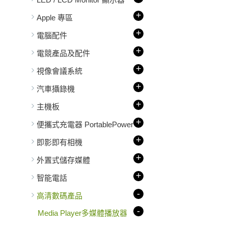
+
Apple 專區
+
電腦配件
+
電競產品及配件
+
視像會議系統
+
汽車攝錄機
+
主機板
+
便攜式充電器 PortablePower
+
即影即有相機
+
外置式儲存媒體
+
智能電話
-
高清數碼產品
-
Media Player多媒體播放器