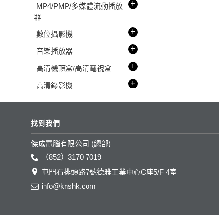
+
MP4/PMP/多媒體流動播放
器
+
數位攝影機
+
音樂播放器
+
高清機頂盒/高清電視盒
+
高清錄影機
找到我們
傑成電腦有限公司 (總部)
（852）3170 7019
屯門石排頭路7號德雅工業中心C座5/F 4室
info@knshk.com