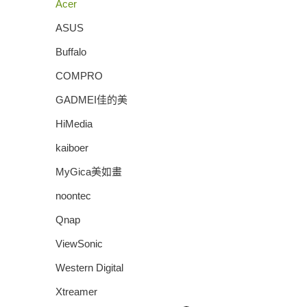
Acer
ASUS
Buffalo
COMPRO
GADMEI佳的美
HiMedia
kaiboer
MyGica美如畫
noontec
Qnap
ViewSonic
Western Digital
Xtreamer